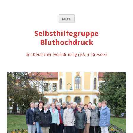
Springe
Menü
zum
Inhalt
Selbsthilfegruppe
Bluthochdruck
der Deutschen Hochdruckliga e.V. in Dresden